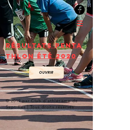
Résultats Penta
thlon été 2020
OUVRIR
© 2019 par Club d'athlétisme de
Sept-Iles | Tous droits réservés